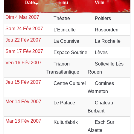
Date
Lieu
Ville
Dim 4 Mar 2007
Théatre
Poitiers
Sam 24 Fév 2007
L'Etincelle
Rosporden
Jeu 22 Fév 2007
La Coursive
La Rochelle
Sam 17 Fév 2007
Espace Soutine
Lèves
Ven 16 Fév 2007
Trianon
Sotteville Lès
Transatlantique
Rouen
Jeu 15 Fév 2007
Centre Culturel
Comines
Warneton
Mer 14 Fév 2007
Le Palace
Chateau
Burbant
Mar 13 Fév 2007
Kulturfabrik
Esch Sur
Alzette