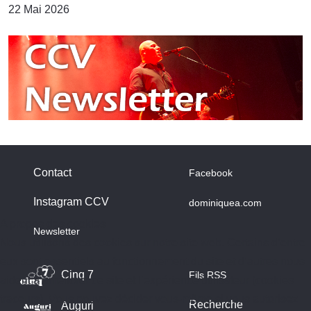
22 Mai 2026
Contact
Facebook
Instagram CCV
dominiquea.com
A propos des cookies
Newsletter
Nous utilisons des cookies sur notre site web. Certains d’entre
eux sont essentiels au fonctionnement du site et d’autres nous
Cinq 7
Fils RSS
aident à améliorer ce site et l’expérience utilisateur (cookies
traceurs). Vous pouvez décider vous-même si vous autorisez
Recherche
Auguri