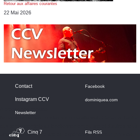
Retour aux affaires courantes
22 Mai 2026
Contact
Facebook
Instagram CCV
dominiquea.com
A propos des cookies
Newsletter
Nous utilisons des cookies sur notre site web. Certains d’entre
eux sont essentiels au fonctionnement du site et d’autres nous
Cinq 7
Fils RSS
aident à améliorer ce site et l’expérience utilisateur (cookies