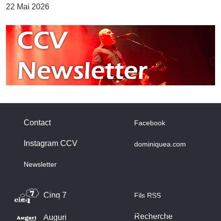
22 Mai 2026
Contact
Facebook
Instagram CCV
dominiquea.com
A propos des cookies
Newsletter
Nous utilisons des cookies sur notre site web. Certains d’entre
eux sont essentiels au fonctionnement du site et d’autres nous
Cinq 7
Fils RSS
aident à améliorer ce site et l’expérience utilisateur (cookies
traceurs). Vous pouvez décider vous-même si vous autorisez
Recherche
Auguri