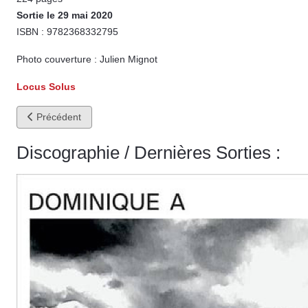
Sortie le 29 mai 2020
ISBN : 9782368332795
Photo couverture : Julien Mignot
Locus Solus
Article précédent : Fleurs plantées par Philippe
Précédent
Discographie / Dernières Sorties :