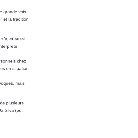
ne grande voix
et la tradition
sûr, et aussi
nterprète
ersonnels chez
nes en situation
 évoqués, mais
de plusieurs
a Silva (éd.