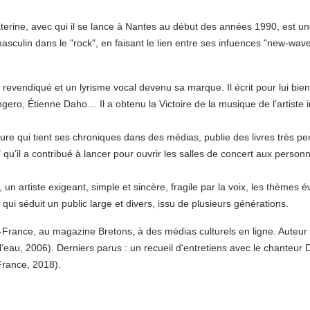
Katerine, avec qui il se lance à Nantes au début des années 1990, est u
culin dans le "rock", en faisant le lien entre ses infuences "new-wave" 
evendiqué et un lyrisme vocal devenu sa marque. Il écrit pour lui bien 
ero, Étienne Daho… Il a obtenu la Victoire de la musique de l’artiste i
ure qui tient ses chroniques dans des médias, publie des livres très p
" qu’il a contribué à lancer pour ouvrir les salles de concert aux person
, un artiste exigeant, simple et sincère, fragile par la voix, les thèmes
qui séduit un public large et divers, issu de plusieurs générations.
-France, au magazine Bretons, à des médias culturels en ligne. Auteur 
’eau, 2006). Derniers parus : un recueil d'entretiens avec le chanteur D
rance, 2018).