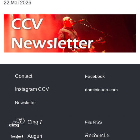
22 Mai 2026
Contact
Facebook
Instagram CCV
dominiquea.com
A propos des cookies
Newsletter
Nous utilisons des cookies sur notre site web. Certains d’entre
eux sont essentiels au fonctionnement du site et d’autres nous
Cinq 7
Fils RSS
aident à améliorer ce site et l’expérience utilisateur (cookies
traceurs). Vous pouvez décider vous-même si vous autorisez
Recherche
Auguri