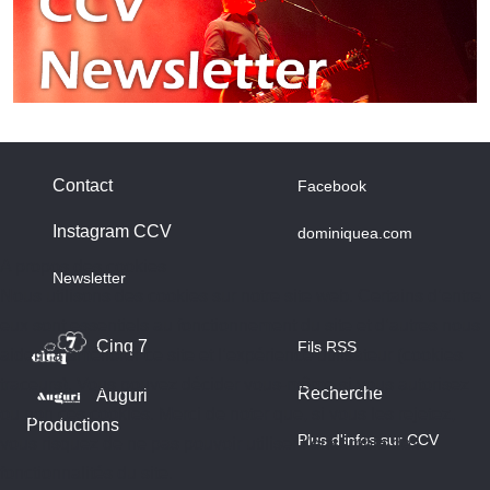
Contact
Facebook
Instagram CCV
dominiquea.com
A propos des cookies
Newsletter
Nous utilisons des cookies sur notre site web. Certains d’entre
eux sont essentiels au fonctionnement du site et d’autres nous
Cinq 7
Fils RSS
aident à améliorer ce site et l’expérience utilisateur (cookies
traceurs). Vous pouvez décider vous-même si vous autorisez
Recherche
Auguri
ou non ces cookies. Merci de noter que, si vous les rejetez,
Productions
Plus d'infos sur CCV
vous risquez de ne pas pouvoir utiliser l’ensemble des
fonctionnalités du site.