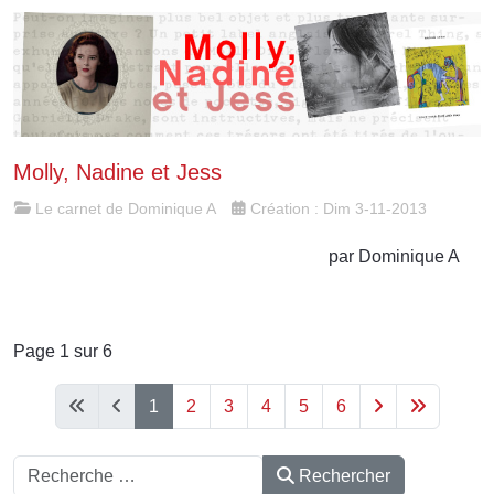
Molly, Nadine et Jess
Le carnet de Dominique A
Création : Dim 3-11-2013
par Dominique A
Page 1 sur 6
1
2
3
4
5
6
Rechercher
Rechercher