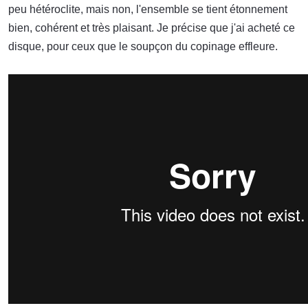
peu hétéroclite, mais non, l'ensemble se tient étonnement
bien, cohérent et très plaisant. Je précise que j'ai acheté ce
disque, pour ceux que le soupçon du copinage effleure.