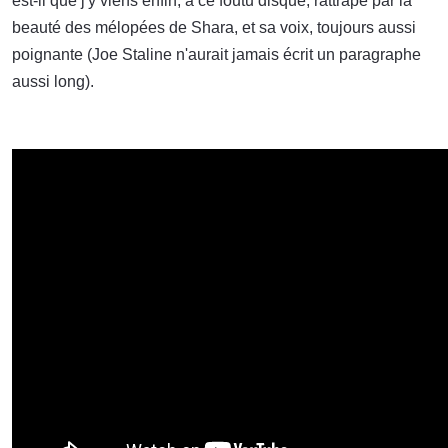
est-il que j'y viens enfin, à ce foutu disque, rattrapé par la
beauté des mélopées de Shara, et sa voix, toujours aussi
poignante (Joe Staline n'aurait jamais écrit un paragraphe
aussi long).