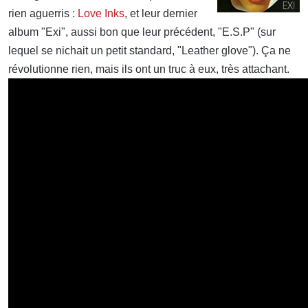
rien aguerris :
Love Inks
, et leur dernier
album "Exi", aussi bon que leur précédent, "E.S.P" (sur
lequel se nichait un petit standard, "Leather glove"). Ça ne
révolutionne rien, mais ils ont un truc à eux, très attachant.