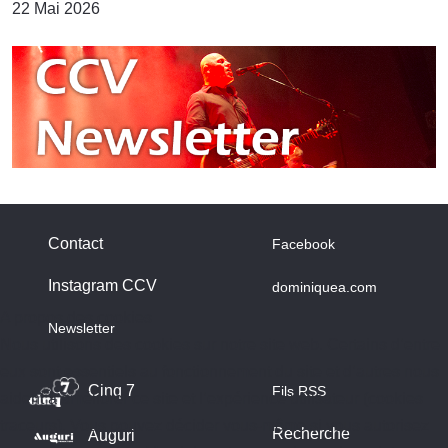
22 Mai 2026
Contact
Facebook
Instagram CCV
dominiquea.com
A propos des cookies
Newsletter
Nous utilisons des cookies sur notre site web. Certains d’entre
eux sont essentiels au fonctionnement du site et d’autres nous
Cinq 7
Fils RSS
aident à améliorer ce site et l’expérience utilisateur (cookies
traceurs). Vous pouvez décider vous-même si vous autorisez
Recherche
Auguri