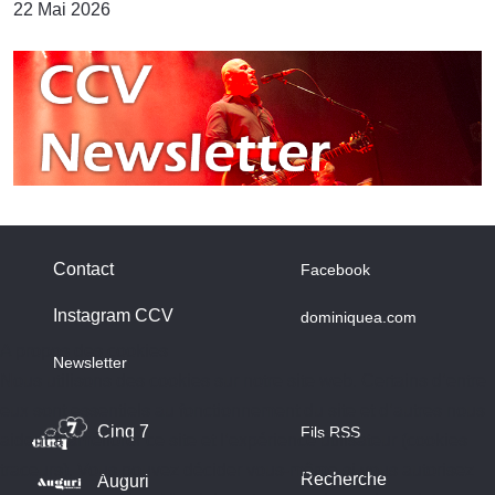
22 Mai 2026
Contact
Facebook
Instagram CCV
dominiquea.com
A propos des cookies
Newsletter
Nous utilisons des cookies sur notre site web. Certains d’entre
eux sont essentiels au fonctionnement du site et d’autres nous
Cinq 7
Fils RSS
aident à améliorer ce site et l’expérience utilisateur (cookies
traceurs). Vous pouvez décider vous-même si vous autorisez
Recherche
Auguri