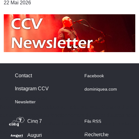
22 Mai 2026
Contact
Facebook
Instagram CCV
dominiquea.com
A propos des cookies
Newsletter
Nous utilisons des cookies sur notre site web. Certains d’entre
eux sont essentiels au fonctionnement du site et d’autres nous
Cinq 7
Fils RSS
aident à améliorer ce site et l’expérience utilisateur (cookies
traceurs). Vous pouvez décider vous-même si vous autorisez
Recherche
Auguri