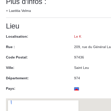
Plus d'infos :
+ Laetitia Velma
Lieu
Localisation:
Le K
Rue :
209, rue du Général L
Code Postal:
97436
Ville:
Saint Leu
Département:
974
Pays: