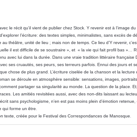
c le récit qu’il vient de publier chez Stock. Y revenir est à l’image d
 d’explorer l’écriture: des textes simples, minimalistes, sans excès de 
u théâtre, unité de lieu ; mais non de temps. Ce lieu d’Y revenir, c’es
lle il est difficile de se soustraire », et « la vie qui fait profil bas »… R
enu avec lui dans la durée. Dans une vraie tradition littéraire français
avec ses cruautés, ses peurs, ses terreurs parfois. Ennui des jours et s
que chose de plus grand. L’écriture ciselée de la chanson et la lecture
roman se déroule en atmosphère sensible: sensations, images, portraits
it comment partager sa singularité au monde. La question de la place. E
 traces. Les amitiés revisitées aussi, avec des non-dits laissant au lecte
 écrit sans psychologisme, n’en est pas moins plein d’émotion retenue, 
e qui forme un être.
son texte, créée pour le Festival des Correspondances de Manosque.