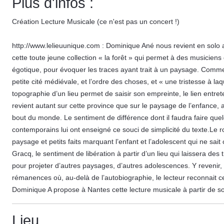
Plus d'infos :
Création Lecture Musicale (ce n'est pas un concert !)
http://www.lelieuunique.com : Dominique Ané nous revient en solo ave
cette toute jeune collection « la forêt » qui permet à des musiciens
égotique, pour évoquer les traces ayant trait à un paysage. Comme a
petite cité médiévale, et l’ordre des choses, et « une tristesse à laque
topographie d’un lieu permet de saisir son empreinte, le lien entret
revient autant sur cette province que sur le paysage de l’enfance, 
bout du monde. Le sentiment de différence dont il faudra faire quel
contemporains lui ont enseigné ce souci de simplicité du texte.Le 
paysage et petits faits marquant l’enfant et l’adolescent qui ne sa
Gracq, le sentiment de libération à partir d’un lieu qui laissera des
pour projeter d’autres paysages, d’autres adolescences. Y revenir,
rémanences où, au-delà de l’autobiographie, le lecteur reconnait c
Dominique A propose à Nantes cette lecture musicale à partir de 
Lieu