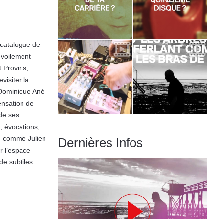
u catalogue de
dévoilement
t Provins,
evisiter la
e Dominique Ané
ensation de
 de ses
, évocations,
t, comme Julien
Dernières Infos
ur l’espace
de subtiles