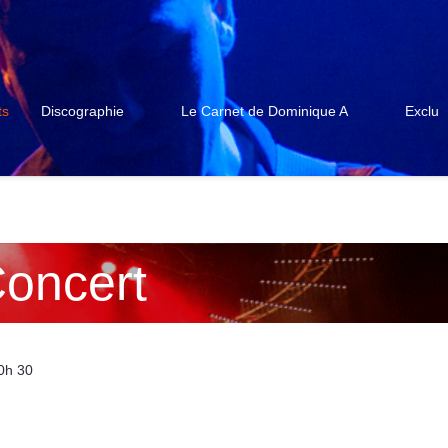
ts
Discographie
Le Carnet de Dominique A
Exclu
oncert
20h 30