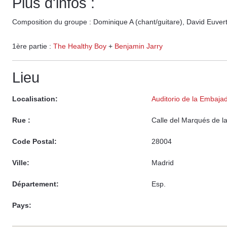
Plus d'infos :
Composition du groupe : Dominique A (chant/guitare), David Euverte 
1ère partie :
The Healthy Boy
+
Benjamin Jarry
Lieu
Localisation:
Auditorio de la Embaja
Rue :
Calle del Marqués de l
Code Postal:
28004
Ville:
Madrid
Département:
Esp.
Pays: