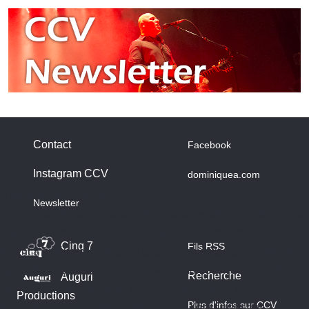
Contact
Facebook
Instagram CCV
dominiquea.com
A propos des cookies
Newsletter
Nous utilisons des cookies sur notre site web. Certains d’entre
eux sont essentiels au fonctionnement du site et d’autres nous
Cinq 7
Fils RSS
aident à améliorer ce site et l’expérience utilisateur (cookies
traceurs). Vous pouvez décider vous-même si vous autorisez
Recherche
Auguri
ou non ces cookies. Merci de noter que, si vous les rejetez,
Productions
Plus d'infos sur CCV
vous risquez de ne pas pouvoir utiliser l’ensemble des