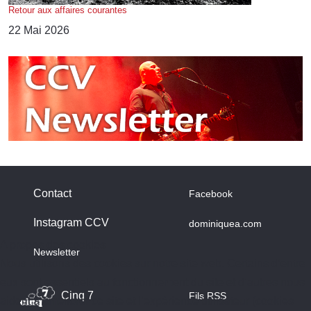
Retour aux affaires courantes
22 Mai 2026
Contact
Facebook
Instagram CCV
dominiquea.com
A propos des cookies
Newsletter
Nous utilisons des cookies sur notre site web. Certains d’entre
eux sont essentiels au fonctionnement du site et d’autres nous
Cinq 7
Fils RSS
aident à améliorer ce site et l’expérience utilisateur (cookies