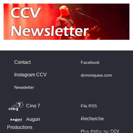
Contact
Facebook
Instagram CCV
dominiquea.com
A propos des cookies
Newsletter
Nous utilisons des cookies sur notre site web. Certains d’entre
eux sont essentiels au fonctionnement du site et d’autres nous
Cinq 7
Fils RSS
aident à améliorer ce site et l’expérience utilisateur (cookies
traceurs). Vous pouvez décider vous-même si vous autorisez
Recherche
Auguri
ou non ces cookies. Merci de noter que, si vous les rejetez,
Productions
Plus d'infos sur CCV
vous risquez de ne pas pouvoir utiliser l’ensemble des