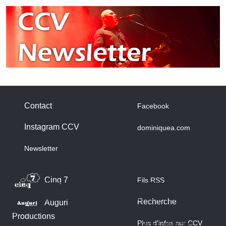
Contact
Facebook
Instagram CCV
dominiquea.com
A propos des cookies
Newsletter
Nous utilisons des cookies sur notre site web. Certains d’entre
eux sont essentiels au fonctionnement du site et d’autres nous
Cinq 7
Fils RSS
aident à améliorer ce site et l’expérience utilisateur (cookies
traceurs). Vous pouvez décider vous-même si vous autorisez
Recherche
Auguri
ou non ces cookies. Merci de noter que, si vous les rejetez,
Productions
Plus d'infos sur CCV
vous risquez de ne pas pouvoir utiliser l’ensemble des