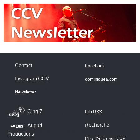
Contact
Facebook
Instagram CCV
dominiquea.com
A propos des cookies
Newsletter
Nous utilisons des cookies sur notre site web. Certains d’entre
eux sont essentiels au fonctionnement du site et d’autres nous
Cinq 7
Fils RSS
aident à améliorer ce site et l’expérience utilisateur (cookies
traceurs). Vous pouvez décider vous-même si vous autorisez
Recherche
Auguri
ou non ces cookies. Merci de noter que, si vous les rejetez,
Productions
Plus d'infos sur CCV
vous risquez de ne pas pouvoir utiliser l’ensemble des