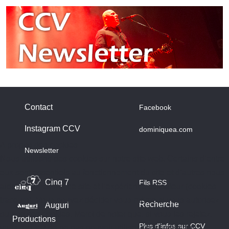
Contact
Facebook
Instagram CCV
dominiquea.com
A propos des cookies
Newsletter
Nous utilisons des cookies sur notre site web. Certains d’entre
eux sont essentiels au fonctionnement du site et d’autres nous
Cinq 7
Fils RSS
aident à améliorer ce site et l’expérience utilisateur (cookies
traceurs). Vous pouvez décider vous-même si vous autorisez
Recherche
Auguri
ou non ces cookies. Merci de noter que, si vous les rejetez,
Productions
Plus d'infos sur CCV
vous risquez de ne pas pouvoir utiliser l’ensemble des