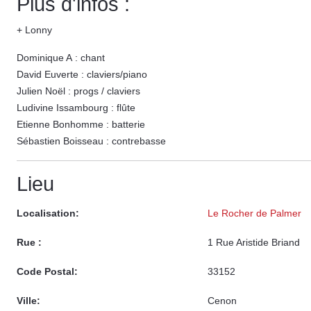
Plus d'infos :
+ Lonny
Dominique A : chant
David Euverte : claviers/piano
Julien Noël : progs / claviers
Ludivine Issambourg : flûte
Etienne Bonhomme : batterie
Sébastien Boisseau : contrebasse
Lieu
Localisation:
Le Rocher de Palmer
Rue :
1 Rue Aristide Briand
Code Postal:
33152
Ville:
Cenon