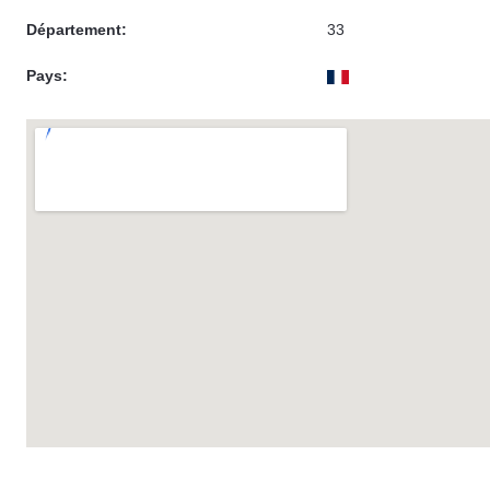
Département:
33
Pays: