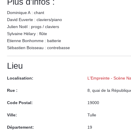
Plus d'infos :
Dominique A : chant
David Euverte : claviers/piano
Julien Noël : progs / claviers
Sylvaine Hélary : flûte
Etienne Bonhomme : batterie
Sébastien Boisseau : contrebasse
Lieu
Localisation:
L'Empreinte - Scène Na
Rue :
8, quai de la Républiqu
Code Postal:
19000
Ville:
Tulle
Département:
19