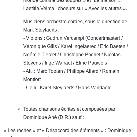
monde comme des toupies » et "La maison ».
Laetitia Velma : choeurs sur « Avec les autres ».
Musiciens orchestre cordes, sous la direction de
Mark Steylaerts :
- Violons : Gudrun Vercampt (Concertmaster) /
Véronique Gilis / Karel Ingelaerec / Eric Baeten /
Noémie Tiercet / Christophe Pochet / Nicolas
Stevens / Inge Walraet / Eline Pauwels
- Alti : Marc Tooten / Philippe Allard / Romain
Montfort
- Celli : Karel Steylaerts / Hans Vandaele
Toutes chansons écrites et composées par
Dominique Ané (D.R.) sauf :
« Les roches » et « Désaccord des éléments » : Dominique