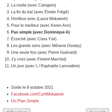
La rosée (avec Calogero)
La fin du bal (avec Élodie Frégé)
Honfleur avec (Laura Mokaiesh)
Pour le meilleur (avec Keren Ann)
Pas simple (avec Dominique A)
Écorché (avec Clara Ysé)
Les grands soirs (avec Mélanie Doutey)
Une seule fois (avec Pierre Guénard)
J’y crois (avec Florent Marchet)
Un jour (avec L / Raphaële Lannadère)
Sortie le 8 octobre 2021
Facebook.com/CyrilMokaiesh
Un Plan Simple
Article précédent : Vincent Delerm - Comme une histoire / sans pa
Article suivan