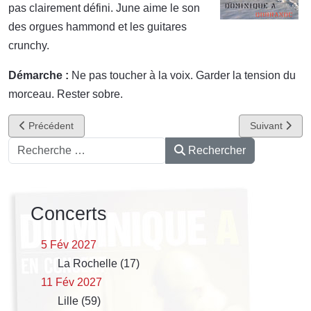
pas clairement défini. June aime le son
des orgues hammond et les guitares
crunchy.
Démarche :
Ne pas toucher à la voix. Garder la tension du
morceau. Rester sobre.
Article précédent : Dobranoc Ponpon's Mix 2004
Article suivan
Précédent
Suivant
Rechercher
Rechercher
Concerts
5 Fév 2027
La Rochelle (17)
11 Fév 2027
Lille (59)