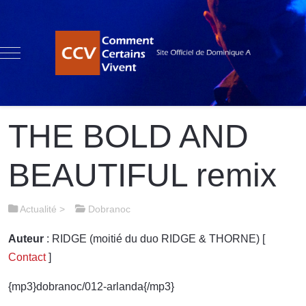
Mobile Menu Toggle
THE BOLD AND
BEAUTIFUL remix
Actualité
>
Dobranoc
Auteur
: RIDGE (moitié du duo RIDGE & THORNE) [
Contact
]
{mp3}dobranoc/012-arlanda{/mp3}