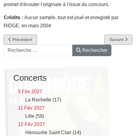
promet d'écouter l'originale à l'issue du concours.
Crédits :
Aucun sample, tout est joué et enregisté par
RIDGE, en mars 2004
Article précédent : Arnaud Bourge et Yann Picard
Article suivant
Précédent
Suivant
Rechercher
Rechercher
Concerts
5 Fév 2027
La Rochelle (17)
11 Fév 2027
Lille (59)
12 Fév 2027
Hérouville Saint Clair (14)