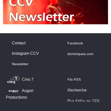
Contact
Facebook
Instagram CCV
dominiquea.com
A propos des cookies
Newsletter
Nous utilisons des cookies sur notre site web. Certains d’entre
eux sont essentiels au fonctionnement du site et d’autres nous
Cinq 7
Fils RSS
aident à améliorer ce site et l’expérience utilisateur (cookies
traceurs). Vous pouvez décider vous-même si vous autorisez
Recherche
Auguri
ou non ces cookies. Merci de noter que, si vous les rejetez,
Productions
Plus d'infos sur CCV
vous risquez de ne pas pouvoir utiliser l’ensemble des
fonctionnalités du site.