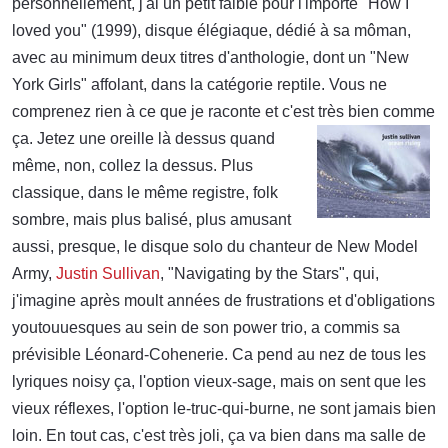
personnellement, j'ai un petit faible pour l'importé "How I
loved you" (1999), disque élégiaque, dédié à sa môman,
avec au minimum deux titres d'anthologie, dont un "New
York Girls" affolant, dans la catégorie reptile. Vous ne
comprenez rien à ce que je raconte et c'est très bien comme
ça. Jetez une oreille là dessus
quand
même, non, collez la dessus. Plus
classique, dans le même registre, folk
sombre, mais plus balisé, plus amusant
aussi, presque, le disque solo du chanteur de New Model
Army,
Justin Sullivan
, "Navigating by the Stars", qui,
j'imagine après moult années de frustrations et d'obligations
youtouuesques au sein de son power trio, a commis sa
prévisible Léonard-Cohenerie. Ca pend au nez de tous les
lyriques noisy ça, l'option vieux-sage, mais on sent que les
vieux réflexes, l'option le-truc-qui-burne, ne sont jamais bien
loin. En tout cas, c'est très joli, ça va bien dans ma salle de