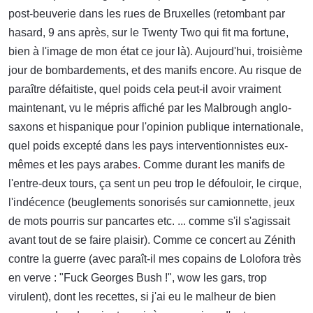
post-beuverie dans les rues de Bruxelles (retombant par
hasard, 9 ans après, sur le Twenty Two qui fit ma fortune,
bien à l'image de mon état ce jour là). Aujourd'hui, troisième
jour de bombardements, et des manifs encore. Au risque de
paraître défaitiste, quel poids cela peut-il avoir vraiment
maintenant, vu le mépris affiché par les Malbrough anglo-
saxons et hispanique pour l'opinion publique internationale,
quel poids excepté dans les pays interventionnistes eux-
mêmes et les pays arabes
.
Comme durant les manifs de
l'entre-deux tours, ça sent un peu trop le défouloir, le cirque,
l'indécence (beuglements sonorisés sur camionnette, jeux
de mots pourris sur pancartes etc. ... comme s'il s'agissait
avant tout de se faire plaisir). Comme ce concert au Zénith
contre la guerre (avec paraît-il mes copains de Lolofora très
en verve : "Fuck Georges Bush !", wow les gars, trop
virulent), dont les recettes, si j'ai eu le malheur de bien