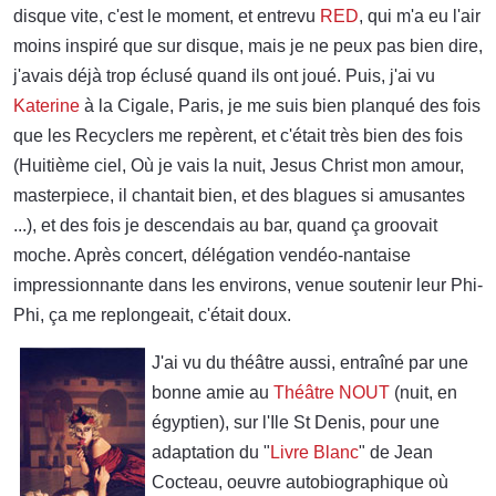
disque vite, c'est le moment, et entrevu
RED
, qui m'a eu l'air
moins inspiré que sur disque, mais je ne peux pas bien dire,
j'avais déjà trop éclusé quand ils ont joué. Puis, j'ai vu
Katerine
à la Cigale, Paris, je me suis bien planqué des fois
que les Recyclers me repèrent, et c'était très bien des fois
(Huitième ciel, Où je vais la nuit, Jesus Christ mon amour,
masterpiece, il chantait bien, et des blagues si amusantes
...), et des fois je descendais au bar, quand ça groovait
moche. Après concert, délégation vendéo-nantaise
impressionnante dans les environs, venue soutenir leur Phi-
Phi, ça me replongeait, c'était doux.
J'ai vu du théâtre aussi, entraîné par une
bonne amie au
Théâtre NOUT
(nuit, en
égyptien), sur l'Ile St Denis, pour une
adaptation du "
Livre Blanc
" de Jean
Cocteau, oeuvre autobiographique où