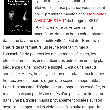
Il y a un truc, j'ai failli oublier, qu'il faut
aller voir si diffusé par chez vous, ce sont
les 15 premières minutes des "
Harmonies
WEICKMEISTER
" du hongrois BELA
TARR. C'est une ouverture de film
magnifique, dans un beau noir et blanc :
dans une taverne d'une petite ville à l'Est de l'Europe, à
l'heure de la fermeture, un jeune type fait mimer à
l'assemblée de poivrots les mouvements célestes, les
étoiles tournent les unes autour des autres, en un long plan
séquence d'une incroyable fluidité. C'est d'une beauté
soufflante. Après, hélas, ça se corse pendant deux longues
heures, avec en point d'orgue une scène insupportable ;
Lors d'un saccage d'hôpital par une population excédée, en
révolte, la vision par les insurgés d'un petit vieux décharné
dans une baignoire, mains pitoyablement posées sur son
sexe, fait stopper net les violences ; à la suite de quoi, les