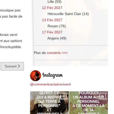
Lille (59)
12 Fév 2027
e musique pas
Hérouville Saint Clair (14)
a pas facile de
13 Fév 2027
Rouen (76)
17 Fév 2027
dorais venir
Angers (49)
nt aux options
'Inrockuptible.
Plus de
concerts >>>
Article suivant : Le morceau caché en DVD
Suivant
@commentcertainsvivent