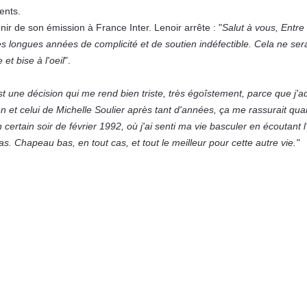
ents.
ir de son émission à France Inter. Lenoir arrête : "
Salut à vous, Entr
ces longues années de complicité et de soutien indéfectible. Cela ne ser
t bise à l'oeil
".
st une décision qui me rend bien triste, très égoîstement, parce que j'a
en et celui de Michelle Soulier après tant d'années, ça me rassurait qua
n certain soir de février 1992, où j'ai senti ma vie basculer en écoutant l
as. Chapeau bas, en tout cas, et tout le meilleur pour cette autre vie."