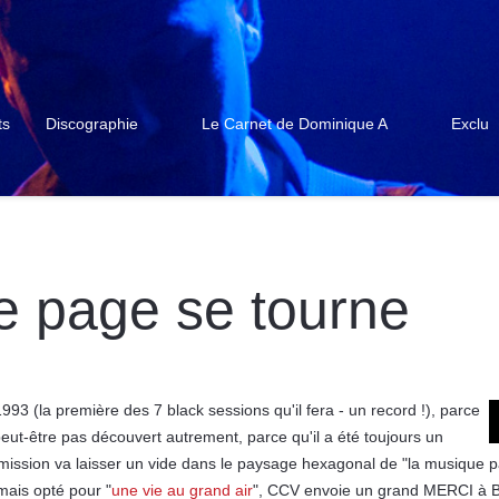
ts
Discographie
Le Carnet de Dominique A
Exclu
e page se tourne
993 (la première des 7 black sessions qu'il fera - un record !), parce
peut-être pas découvert autrement, parce qu'il a été toujours un
ission va laisser un vide dans le paysage hexagonal de "la musique 
mais opté pour "
une vie au grand air
", CCV envoie un grand MERCI à B