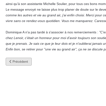
ainsi qu'à son assistante Michelle Soulier, pour tous ces bons mom
Le message envoyé ne laisse plus trop planer de doute sur le deven
comme les autres et vie au grand air, j'ai enfin choisi. Merci pour 
vivre sans ce rendez-vous quotidien. Vous me manquerez. Caresse e
Dominique A n'a pas tardé à s'associer à nos remerciements :
"C'e
chez Lenoir, c'était un honneur pour moi d'avoir toujours son souti
que je prenais. Je sais ce que je leur dois et je n'oublierai jamais u
Enfin bon, se retirer pour "
une vie au grand air
", ça ne se discute p
Article précédent : Dominique A invité par Hubert Félix Thiéfaine
Précédent