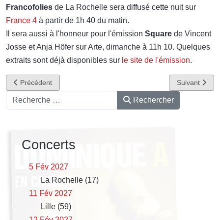
Francofolies
de La Rochelle sera diffusé cette nuit sur
France 4
à partir de 1h 40 du matin.
Il sera aussi à l'honneur pour l'émission
Square
de Vincent
Josse et Anja Höfer sur Arte, dimanche à 11h 10. Quelques
extraits sont déjà disponibles sur
le site de l'émission
.
Article précédent : Dominique A en interview et session radio
Article suivan
Précédent
Suivant
Rechercher
Rechercher
Concerts
5 Fév 2027
La Rochelle (17)
11 Fév 2027
Lille (59)
12 Fév 2027