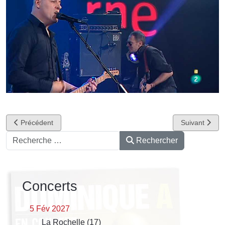
Article précédent : La reprise avec Barbara Carlotti dans Les Inroc
Article suivan
Précédent
Suivant
Rechercher
Rechercher
Concerts
5 Fév 2027
La Rochelle (17)