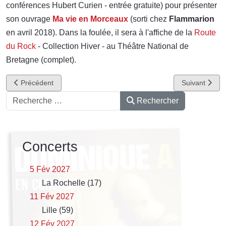
conférences Hubert Curien - entrée gratuite) pour présenter
son ouvrage
Ma vie en Morceaux
(sorti chez
Flammarion
en avril 2018). Dans la foulée, il sera à l'affiche de la
Route
du Rock
- Collection Hiver - au Théâtre National de
Bretagne (complet).
Article précédent : Mark Hollis par Dominique A
Article suivan
Précédent
Suivant
Rechercher
Rechercher
Concerts
5 Fév 2027
La Rochelle (17)
11 Fév 2027
Lille (59)
12 Fév 2027