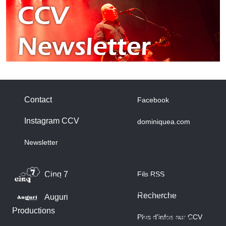
Contact
Facebook
Instagram CCV
dominiquea.com
A propos des cookies
Newsletter
Nous utilisons des cookies sur notre site web. Certains d’entre
eux sont essentiels au fonctionnement du site et d’autres nous
Cinq 7
Fils RSS
aident à améliorer ce site et l’expérience utilisateur (cookies
traceurs). Vous pouvez décider vous-même si vous autorisez
Recherche
Auguri
ou non ces cookies. Merci de noter que, si vous les rejetez,
Productions
Plus d'infos sur CCV
vous risquez de ne pas pouvoir utiliser l’ensemble des