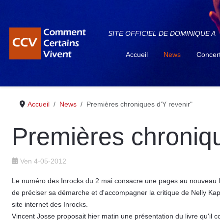
SITE OFFICIEL DE DOMINIQUE A
Accueil
News
Concer
Accueil
News
Premières chroniques d'Y revenir"
Premières chroniqu
Ven 4-05-2012
Le numéro des Inrocks du 2 mai consacre une pages au nouveau li
de préciser sa démarche et d'accompagner la critique de Nelly Kapriè
site internet des Inrocks.
Vincent Josse proposait hier matin une présentation du livre qu'il