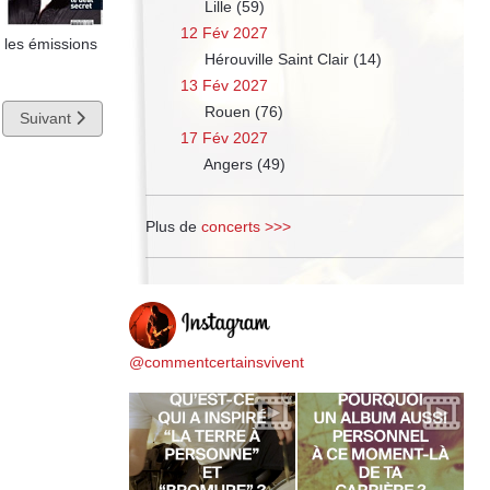
Lille (59)
12 Fév 2027
 les émissions
Hérouville Saint Clair (14)
13 Fév 2027
Rouen (76)
Article suivant : Sortie du livre "Y revenir"
Suivant
17 Fév 2027
Angers (49)
Plus de
concerts >>>
@commentcertainsvivent