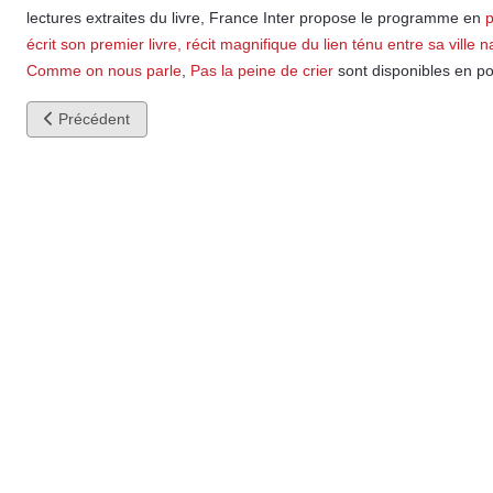
lectures extraites du livre, France Inter propose le programme en
écrit son premier livre, récit magnifique du lien ténu entre sa ville na
Comme on nous parle
,
Pas la peine de crier
sont disponibles en p
Article précédent : Nouveaux passages radio
Précédent