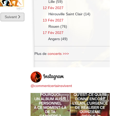
Lille (59)
12 Fév 2027
Hérouville Saint Clair (14)
Article suivant : Sortie du livre Tomber sous le charme
Suivant
13 Fév 2027
Rouen (76)
17 Fév 2027
Angers (49)
Plus de
concerts >>>
@commentcertainsvivent