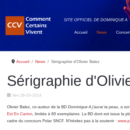
SITE OFFICIEL DE DOMINIQUE A
Accueil
News
Concer
Accueil
News
Sérigraphie d'Olivier Balez
Sérigraphie d'Olivi
Ven 28-03-2014
Olivier Balez, co-auteur de la BD
Dominique A j'aurai ta peau
, a so
Est En Carton
, limitée à 80 exemplaires. La BD dont est issue la p
cadre du concours Polar SNCF. N'hésitez pas à la soutenir :
www.po