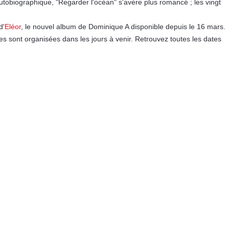
utobiographique, "Regarder l'océan" s'avère plus romancé ; les vingt
d'
Eléor
, le nouvel album de Dominique A disponible depuis le 16 mars.
s sont organisées dans les jours à venir. Retrouvez toutes les dates
a Librairie Francophone