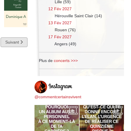
Lille (59)
12 Fév 2027
Hérouville Saint Clair (14)
13 Fév 2027
Rouen (76)
17 Fév 2027
Article suivant : Prochaine tournée
Suivant
Angers (49)
Plus de
concerts >>>
@commentcertainsvivent