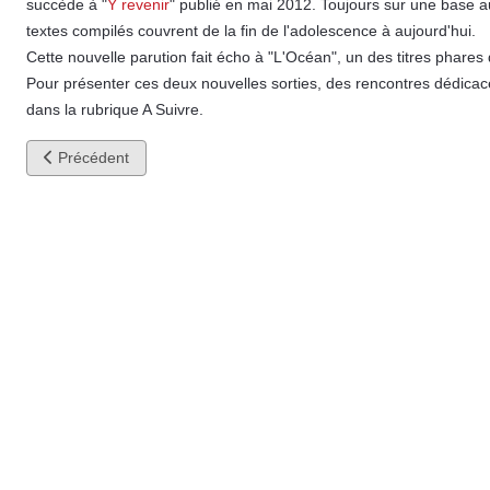
succède à "
Y revenir
" publié en mai 2012. Toujours sur une base a
textes compilés couvrent de la fin de l'adolescence à aujourd'hui.
Cette nouvelle parution fait écho à "L'Océan", un des titres phares 
Pour présenter ces deux nouvelles sorties, des rencontres dédicace
dans la rubrique A Suivre.
Article précédent : Rencontre-dédicace à Dialogues à Brest et L
Précédent