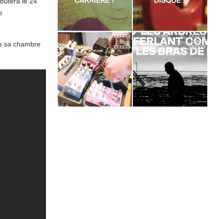
butera le 24
s
 de sa chambre