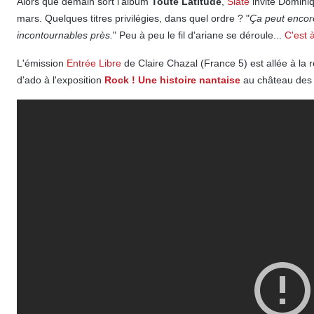
Alors que demain sort l'album
Toute Latitude
,
Slate
invite Dominiq
mars. Quelques titres privilégies, dans quel ordre ? "
Ça peut encore
incontournables près.
" Peu à peu le fil d'ariane se déroule...
C'est à 
L'émission
Entrée Libre
de Claire Chazal (France 5) est allée à la 
d'ado à l'exposition
Rock ! Une histoire nantaise
au château des 