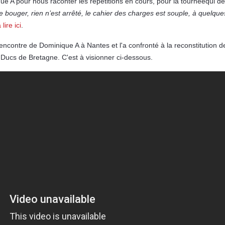
ue A pour nous raconter les répétitions en cours, pour la tournéequi dé
 bouger, rien n’est arrêté, le cahier des charges est souple, à quelque
lire ici
.
rencontre de Dominique A à Nantes et l'a confronté à la reconstitution
Ducs de Bretagne. C'est à visionner ci-dessous.