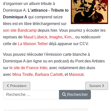
d'organiser un album tribute à
Dominique A.
L'attirance - Tribute to
Dominique A
qui comprend seize
titres est en libre téléchargement sur
son site Bandcamp
depuis hier. Vous pourrez y écouter les
reprises de
Maud Lübeck
,
Imagho
,
Kim
... ou redécouvrir
celle de
La Maison Tellier
déjà apparue sur CCV.
Vous pouvez réécouter l'émission carte blanche à
Dominique A (en ligne ou en podcast) du Pont des Artistes
sur
le site de France Inter
, avec notamment des duos
avec
Mina Tindle
,
Barbara Carlotti
, et
Maissiat
.
Article précédent : Dominique A au Katorza
Article suiva
Précédent
Suivant
Rechercher
Rechercher