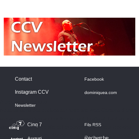
Contact
Facebook
Instagram CCV
dominiquea.com
A propos des cookies
Newsletter
Nous utilisons des cookies sur notre site web. Certains d’entre
eux sont essentiels au fonctionnement du site et d’autres nous
Cinq 7
Fils RSS
aident à améliorer ce site et l’expérience utilisateur (cookies
traceurs). Vous pouvez décider vous-même si vous autorisez
Recherche
Auguri