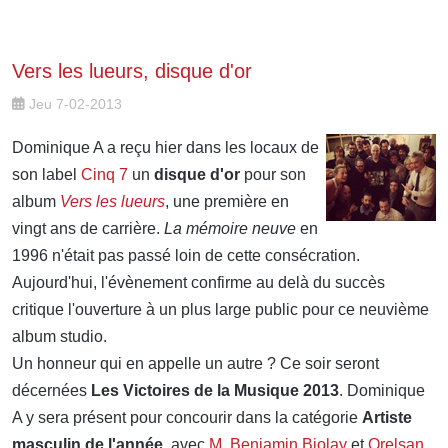
Vers les lueurs, disque d'or
Jeu 7-02-2013
Dominique A a reçu hier dans les locaux de
son label
Cinq 7
un
disque d'or
pour son
album
Vers les lueurs
, une première en
vingt ans de carrière.
La mémoire neuve
en
1996 n'était pas passé loin de cette consécration.
Aujourd'hui, l'évènement confirme au delà du succès
critique l'ouverture à un plus large public pour ce neuvième
album studio.
Un honneur qui en appelle un autre ? Ce soir seront
décernées
Les Victoires de la Musique 2013
. Dominique
A y sera présent pour concourir dans la catégorie
Artiste
masculin de l'année
, avec
M
,
Benjamin Biolay
et
Orelsan
.