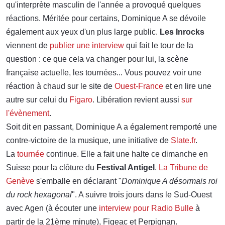
qu'interprète masculin de l'année a provoqué quelques
réactions. Méritée pour certains, Dominique A se dévoile
également aux yeux d'un plus large public.
Les Inrocks
viennent de
publier une interview
qui fait le tour de la
question : ce que cela va changer pour lui, la scène
française actuelle, les tournées... Vous pouvez voir une
réaction à chaud sur le site de
Ouest-France
et en lire une
autre sur celui du
Figaro
. Libération revient aussi
sur
l'évènement
.
Soit dit en passant, Dominique A a également remporté une
contre-victoire de la musique, une initiative de
Slate.fr
.
La
tournée
continue. Elle a fait une halte ce dimanche en
Suisse pour la clôture du
Festival Antigel
.
La Tribune de
Genève
s'emballe en déclarant "
Dominique A désormais roi
du rock hexagonal
". A suivre trois jours dans le Sud-Ouest
avec Agen (à écouter une
interview pour Radio Bulle
à
partir de la 21ème minute), Figeac et Perpignan.