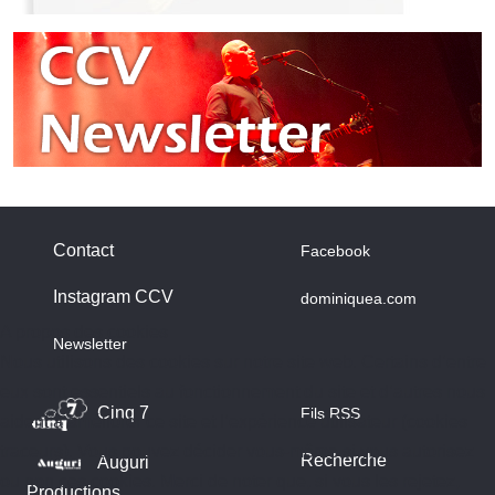
Contact
Facebook
Instagram CCV
dominiquea.com
A propos des cookies
Newsletter
Nous utilisons des cookies sur notre site web. Certains d’entre
eux sont essentiels au fonctionnement du site et d’autres nous
Cinq 7
Fils RSS
aident à améliorer ce site et l’expérience utilisateur (cookies
traceurs). Vous pouvez décider vous-même si vous autorisez
Recherche
Auguri
ou non ces cookies. Merci de noter que, si vous les rejetez,
Productions